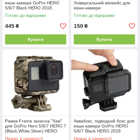
екшн камери GoPro HERO
Універсальний мінікейс для
5/6/7 Black HERO 2018,
екшн-камери
Прозорий
Готово до відправки
Готово до відправки
445
150
₴
₴
Купити
Купити
Рамка Frame захисна "Хакі"
Аквабокс, підводний бокс для
для GoPro Hero 5/6/7 HERO 7
екшн камери GoPro HERO
(Black,White,Silver) HERO
5/6/7 Black HERO 2018
2018
Немає в наявності
Немає в наявності