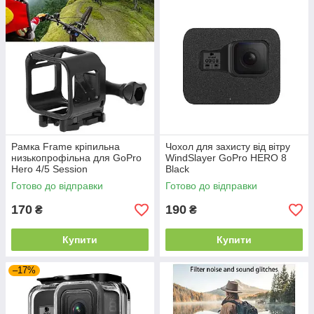
Рамка Frame кріпильна
Чохол для захисту від вітру
низькопрофільна для GoPro
WindSlayer GoPro HERO 8
Hero 4/5 Session
Black
Готово до відправки
Готово до відправки
170
190
₴
₴
Купити
Купити
–17%