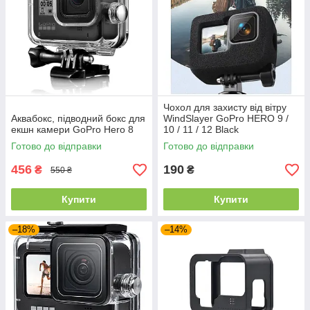
Чохол для захисту від вітру
Аквабокс, підводний бокс для
WindSlayer GoPro HERO 9 /
екшн камери GoPro Hero 8
10 / 11 / 12 Black
Готово до відправки
Готово до відправки
456
190
₴
₴
550 ₴
Купити
Купити
–18%
–14%