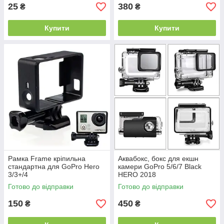
25
380
₴
₴
Купити
Купити
Рамка Frame кріпильна
Аквабокс, бокс для екшн
стандартна для GoPro Hero
камери GoPro 5/6/7 Black
3/3+/4
HERO 2018
Готово до відправки
Готово до відправки
150
450
₴
₴