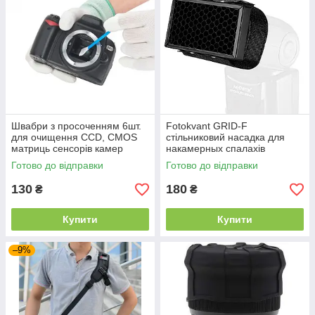
Швабри з просоченням 6шт.
Fotokvant GRID-F
для очищення CCD, CMOS
стільниковий насадка для
матриць сенсорів камер
накамерных спалахів
Готово до відправки
Готово до відправки
130
180
₴
₴
Купити
Купити
–9%