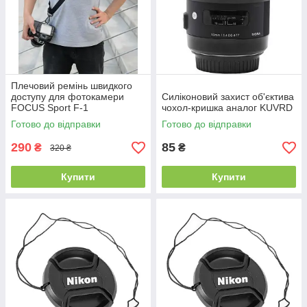
Плечовий ремінь швидкого
доступу для фотокамери
Силіконовий захист об'єктива
FOCUS Sport F-1
чохол-кришка аналог KUVRD
Готово до відправки
Готово до відправки
290
85
₴
₴
320 ₴
Купити
Купити