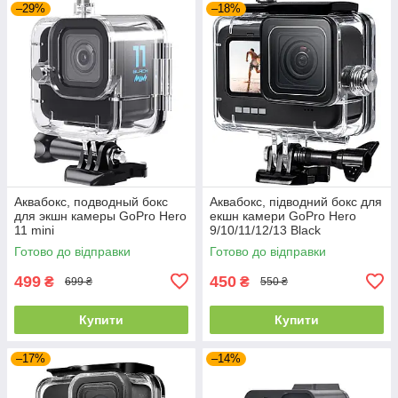
–29%
–18%
Аквабокс, подводный бокс
Аквабокс, підводний бокс для
для экшн камеры GoPro Hero
екшн камери GoPro Hero
11 mini
9/10/11/12/13 Black
Готово до відправки
Готово до відправки
499
450
₴
₴
699 ₴
550 ₴
Купити
Купити
–17%
–14%