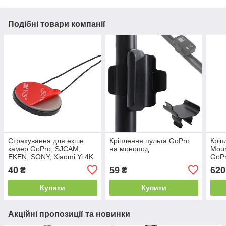
Подібні товари компанії
Страхування для екшн
Кріплення пульта GoPro
Кріп
камер GoPro, SJCAM,
на монопод
Moun
EKEN, SONY, Xiaomi Yi 4K
GoP
40
59
620
₴
₴
Купити
Купити
Акційні пропозиції та новинки