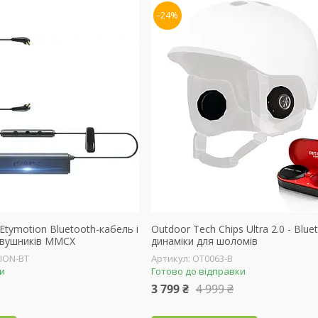
–24%
Etymotion Bluetooth-кабель і
Outdoor Tech Chips Ultra 2.0 - Blue
авушників MMCX
динаміки для шоломів
ION-BT
OT0063-B
ки
Готово до відправки
3 799 ₴
4 999 ₴