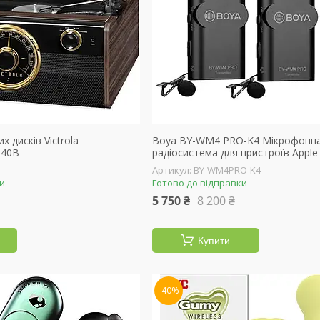
х дисків Victrola
Boya BY-WM4 PRO-K4 Мікрофонн
240B
радіосистема для пристроїв Apple
BY-WM4PRO-K4
ки
Готово до відправки
5 750 ₴
8 200 ₴
Купити
–40%