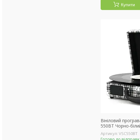
Купити
Вініловий програв
550BT Чорно-біли
VSC550BT
Готово до відправ