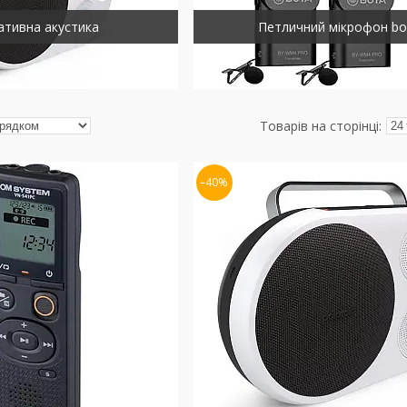
ативна акустика
Петличний мікрофон bo
–40%