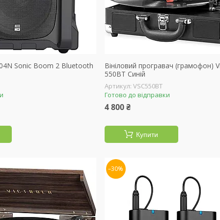
804N Sonic Boom 2 Bluetooth
Вініловий програвач (грамофон) Vi
550BT Синій
VSC550BT
ки
Готово до відправки
4 800 ₴
Купити
–30%