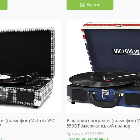
Купити
ач (грамофон) Victrola VSC
Вініловий програвач (грамофон) Vi
й
550BT Американський прапор
VSC550BT
ки
Готово до відправки