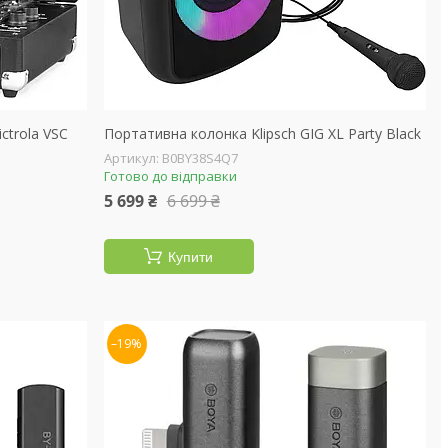
ctrola VSC
Портативна колонка Klipsch GIG XL Party Black
B0BY38S4Q7
Готово до відправки
5 699 ₴
6 699 ₴
Купити
–19%