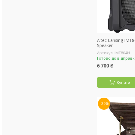
Altec Lansing IMT
Speaker
IMT804N
Готово до відправ
6 700 ₴
Купити
–29%