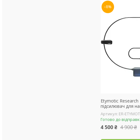
–8%
Etymotic Research 
підсилювач для н
ER-ETYMOT
Готово до відправ
4 500 ₴
4 900 ₴