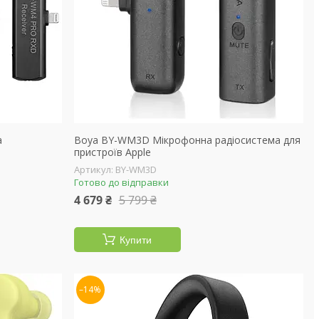
а
Boya BY-WM3D Мікрофонна радіосистема для
пристроїв Apple
BY-WM3D
Готово до відправки
4 679 ₴
5 799 ₴
Купити
–14%