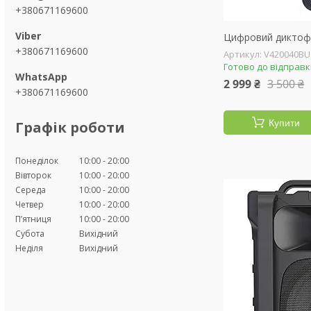
+380671169600
Цифровий диктоф
+380671169600
V420040BU
Готово до відправ
2 999 ₴
3 500 ₴
+380671169600
Купити
Графік роботи
Понеділок
10:00
20:00
Вівторок
10:00
20:00
Середа
10:00
20:00
Четвер
10:00
20:00
Пʼятниця
10:00
20:00
Субота
Вихідний
Неділя
Вихідний