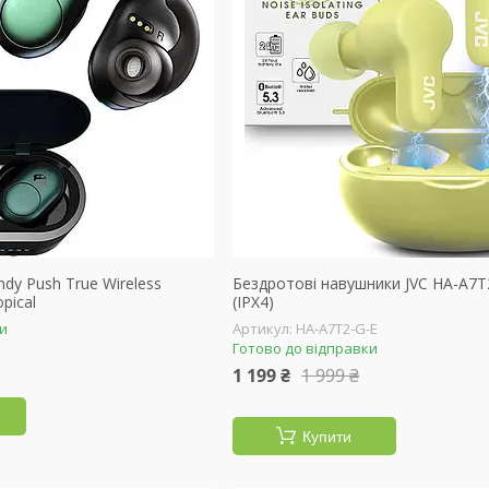
ndy Push True Wireless
Бездротові навушники JVC HA-A7T
pical
(IPX4)
ки
HA-A7T2-G-E
Готово до відправки
1 199 ₴
1 999 ₴
Купити