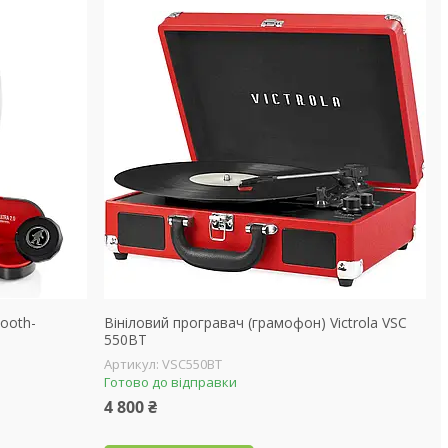
tooth-
Вініловий програвач (грамофон) Victrola VSC
550BT
VSC550BT
Готово до відправки
4 800 ₴