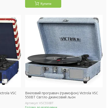
Купити
ctrola VSC
Вініловий програвач (грамофон) Victrola VSC
550BT Світло-джинсовий льон
VSC550BT
Готово до відправки