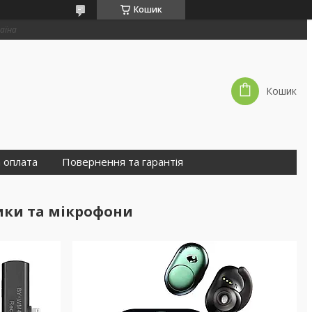
Кошик
раїна
Кошик
 оплата
Повернення та гарантія
ики та мікрофони