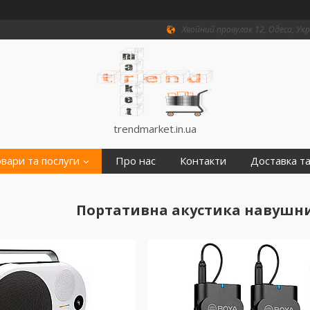
Хвойний провулок 12, Одеса, Ук
trendmarket.in.ua
вари та послуги
Про нас
Контакти
Доставка та
Портативна акустика навушн