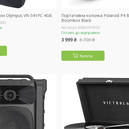
он Olympus VN-541PC 4GB
Портативна колонка Polaroid P4 B
Boombox Black
000
B0BGYFGFSV
ки
Готово до відправки
3 999 ₴
6 700 ₴
Купити