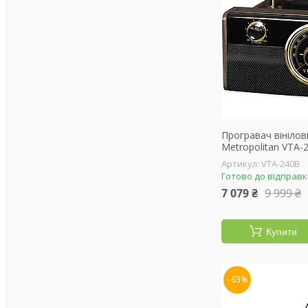
Програвач вінілови
Metropolitan VTA-
VTA-240B
Готово до відправ
7 079 ₴
9 999 ₴
Купити
–63%