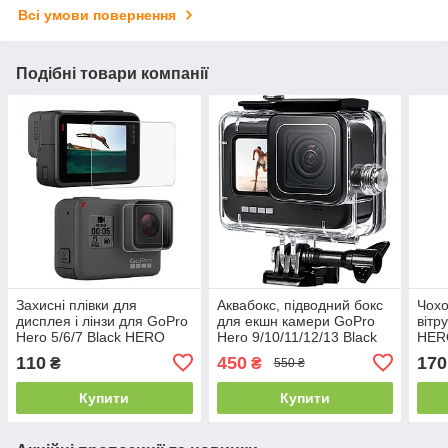
Всі умови повернення
Подібні товари компанії
Захисні плівки для
Аквабокс, підводний бокс
Чохо
дисплея і лінзи для GoPro
для екшн камери GoPro
вітр
Hero 5/6/7 Black HERO
Hero 9/10/11/12/13 Black
HER
2018
Blac
110
450
170
₴
₴
550 ₴
2018
Купити
Купити