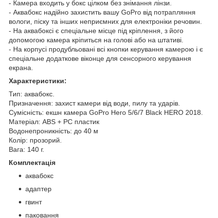
- Камера входить у бокс цілком без знімання лінзи.
- Аквабокс надійно захистить вашу GoPro від потрапляння
вологи, піску та інших неприємних для електроніки речовин.
- На аквабоксі є спеціальне місце під кріплення, з його
допомогою камера кріпиться на голові або на штативі.
- На корпусі продубльовані всі кнопки керування камерою і є
спеціальне додаткове віконце для сенсорного керування
екрана.
Характеристики:
Тип: аквабокс.
Призначення: захист камери від води, пилу та ударів.
Сумісність: екшн камера GoPro Hero 5/6/7 Black HERO 2018.
Матеріал: ABS + PC пластик
Водонепроникність: до 40 м
Колір: прозорий.
Вага: 140 г.
Комплектація
аквабокс
адаптер
гвинт
паковання