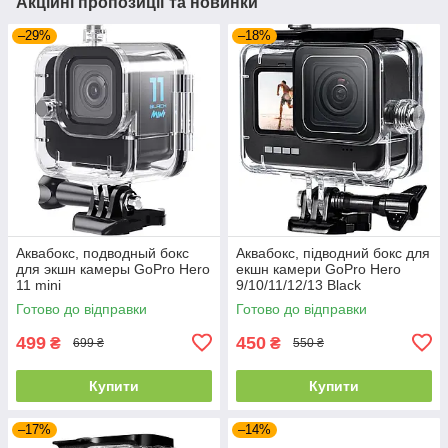
Акційні пропозиції та новинки
–29%
–18%
Аквабокс, подводный бокс
Аквабокс, підводний бокс для
для экшн камеры GoPro Hero
екшн камери GoPro Hero
11 mini
9/10/11/12/13 Black
Готово до відправки
Готово до відправки
499
450
₴
₴
699 ₴
550 ₴
Купити
Купити
–17%
–14%