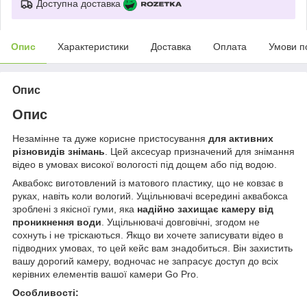
Доступна доставка
Опис
Характеристики
Доставка
Оплата
Умови п
Опис
Опис
Незамінне та дуже корисне пристосування
для активних
різновидів знімань
. Цей аксесуар призначений для знімання
відео в умовах високої вологості під дощем або під водою.
Аквабокс виготовлений із матового пластику, що не ковзає в
руках, навіть коли вологий. Ущільнювачі всередині аквабокса
зроблені з якісної гуми, яка
надійно захищає камеру від
проникнення води
. Ущільнювачі довговічні, згодом не
сохнуть і не тріскаються. Якщо ви хочете записувати відео в
підводних умовах, то цей кейс вам знадобиться. Він захистить
вашу дорогий камеру, водночас не запрасує доступ до всіх
керівних елементів вашої камери Go Pro.
Особливості: