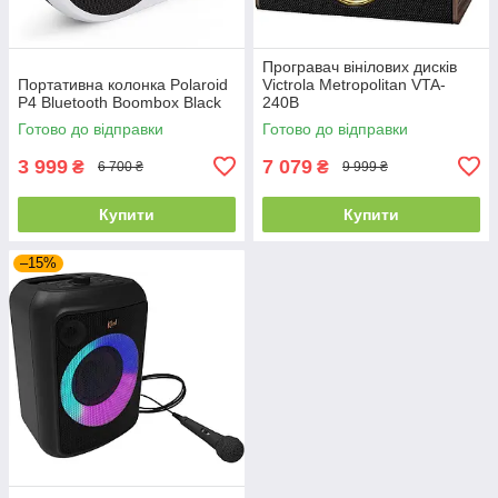
Програвач вінілових дисків
Портативна колонка Polaroid
Victrola Metropolitan VTA-
P4 Bluetooth Boombox Black
240B
Готово до відправки
Готово до відправки
3 999
7 079
₴
₴
6 700 ₴
9 999 ₴
Купити
Купити
–15%