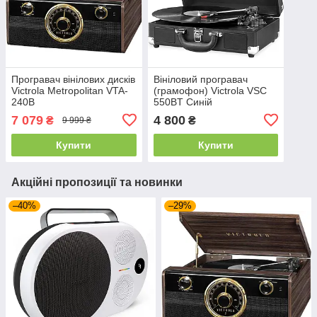
Програвач вінілових дисків
Вініловий програвач
Victrola Metropolitan VTA-
(грамофон) Victrola VSC
240B
550BT Синій
7 079
4 800
₴
₴
9 999 ₴
Купити
Купити
Акційні пропозиції та новинки
–40%
–29%