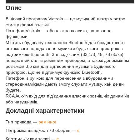
Опис
Вініловий програвач Victrola — це музичний центр у ретро
стилі у формі валізки.
Патефон Vistrola — абсолютна класика, наповнена
функціями.
Містить вбудовану технологію Bluetooth для бездротового
потокового передавання музики з будь-якого пристрою з
підтримкою Bluetooth, 3-швидкісним (33 1/3, 45, 78 об/хв)
поворотний стіл із ремінним приводом, а також допоміжним
роз'ємом 3,5 мм для відтворення музики з будь-якого
пристрою, що не підтримує функцію Bluetooth.
Патефон із ручкою для перенесення з вбудованими
стереодинаміками дають змогу слухати музику, хай де ви
будете.
RCA Aux-in вхід для під'єднання власних зовнішніх динаміків
або навушників.
Докладні характеристики
Тип привода —
ремінної
Підтримка швидкості 78 обертів —
є
Картридж у комплекті —
є