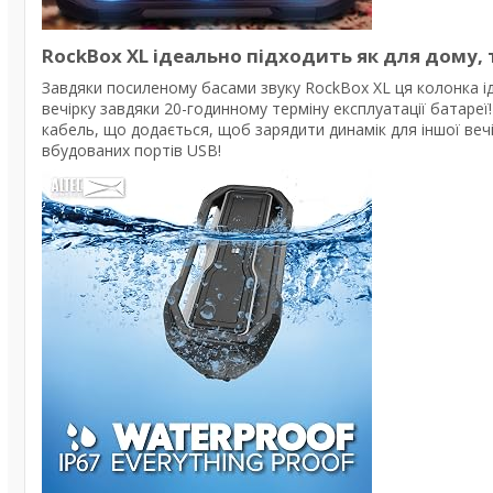
RockBox XL ідеально підходить як для дому, т
Завдяки посиленому басами звуку RockBox XL ця колонка ід
вечірку завдяки 20-годинному терміну експлуатації батаре
кабель, що додається, щоб зарядити динамік для іншої веч
вбудованих портів USB!