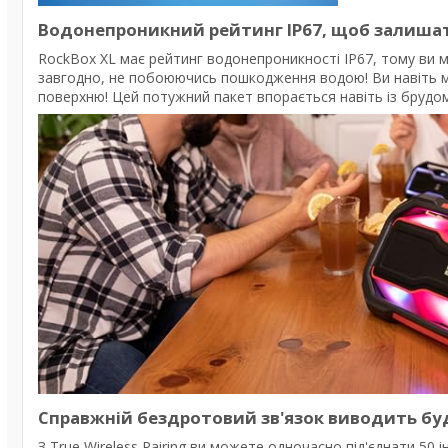
Водонепроникний рейтинг IP67, щоб залишат
RockBox XL має рейтинг водонепроникності IP67, тому ви м
завгодно, не побоюючись пошкодження водою! Ви навіть мо
поверхню! Цей потужний пакет впорається навіть із брудом,
Справжній бездротовий зв'язок виводить будь
З True Wireless Pairing ви можете одночасно під'єднати 50