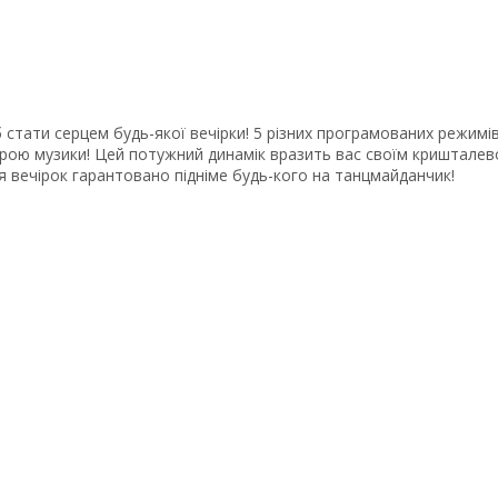
стати серцем будь-якої вечірки! 5 різних програмованих режимі
астрою музики! Цей потужний динамік вразить вас своїм кришталев
я вечірок гарантовано підніме будь-кого на танцмайданчик!