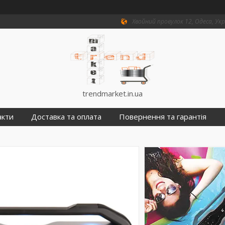
Хвойний провулок 12, Одеса, Ук
trendmarket.in.ua
акти
Доставка та оплата
Повернення та гарантія