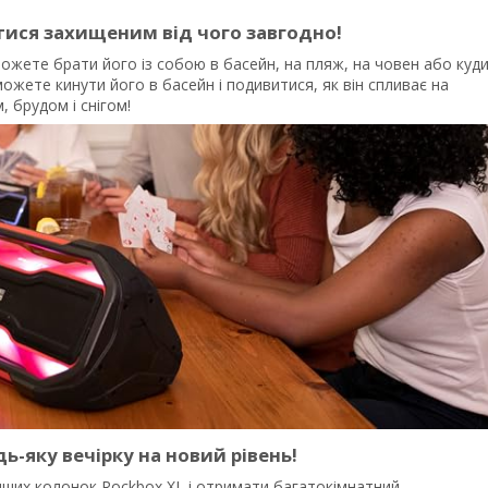
ися захищеним від чого завгодно!
ожете брати його із собою в басейн, на пляж, на човен або куд
жете кинути його в басейн і подивитися, як він спливає на
 брудом і снігом!
-яку вечірку на новий рівень!
 інших колонок Rockbox XL і отримати багатокімнатний