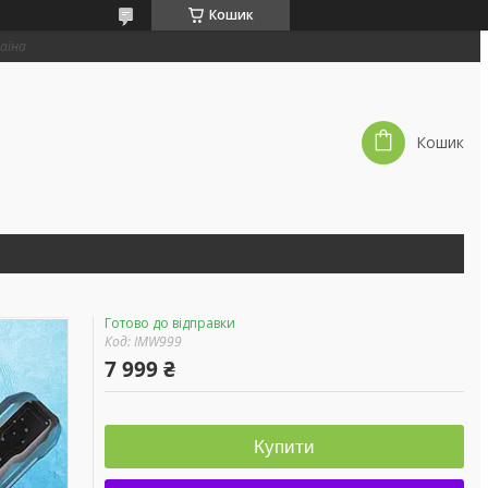
Кошик
раїна
Кошик
Готово до відправки
Код:
IMW999
7 999 ₴
Купити