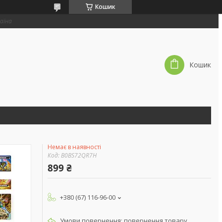
Кошик
раїна
Кошик
Немає в наявності
Код:
B0BS72QR7H
899 ₴
+380 (67) 116-96-00
повернення товару