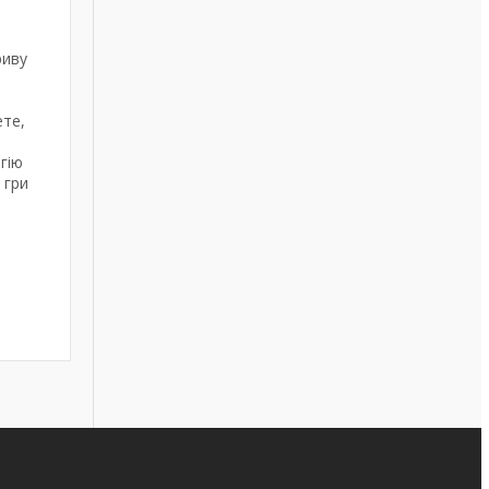
риву
ете,
гію
 гри