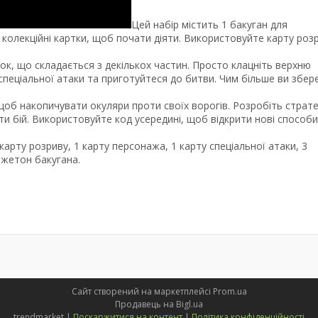
Цей набір містить 1 бакуган для
 і колекційні картки, щоб почати діяти. Використовуйте карту роз
ок, що складається з декількох частин. Просто клацніть верхню
спеціальної атаки та приготуйтеся до битви. Чим більше ви збер
 щоб накопичувати окуляри проти своїх ворогів. Розробіть страте
и бій. Використовуйте код усередині, щоб відкрити нові способи
1 карту розриву, 1 карту персонажа, 1 карту спеціальної атаки, 3
1 жетон бакугана.
Сайт створений на маркетплейсі
Prom.ua
Продавець на Bigl.ua
trendmarket |
Поскаржитися на контент
|
Політика конфіденційності