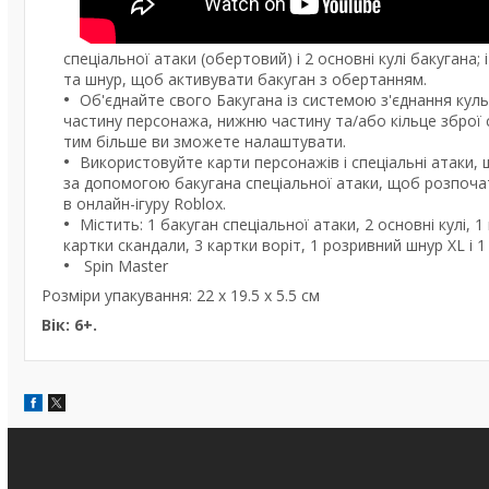
спеціальної атаки (обертовий) і 2 основні кулі бакугана;
та шнур, щоб активувати бакуган з обертанням.
Об'єднайте свого Бакугана із системою з'єднання куль
частину персонажа, нижню частину та/або кільце зброї 
тим більше ви зможете налаштувати.
Використовуйте карти персонажів і спеціальні атаки,
за допомогою бакугана спеціальної атаки, щоб розпочат
в онлайн-ігуру Roblox.
Містить: 1 бакуган спеціальної атаки, 2 основні кулі, 
картки скандали, 3 картки воріт, 1 розривний шнур XL і 
Spin Master
Розміри упакування: 22 х 19.5 х 5.5 см
Вік: 6+.