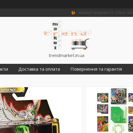
Хвойний провулок 12, Одеса, Ук
trendmarket.in.ua
акти
Доставка та оплата
Повернення та гарантія