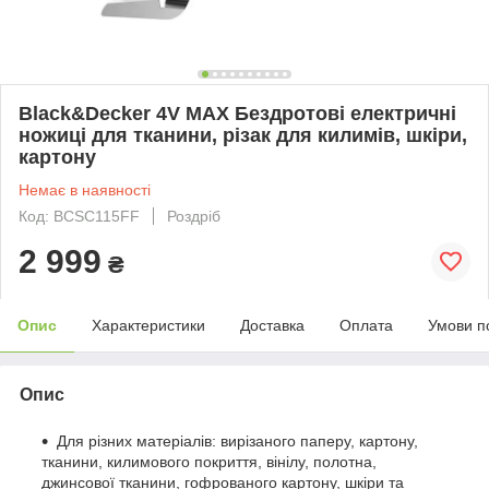
Black&Decker 4V MAX Бездротові електричні
ножиці для тканини, різак для килимів, шкіри,
картону
Немає в наявності
Код: BCSC115FF
Роздріб
2 999
₴
Опис
Характеристики
Доставка
Оплата
Умови п
Опис
Для різних матеріалів: вирізаного паперу, картону,
тканини, килимового покриття, вінілу, полотна,
джинсової тканини, гофрованого картону, шкіри та