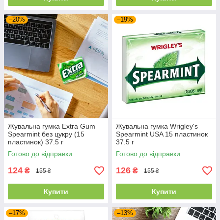
–20%
–19%
Жувальна гумка Extra Gum
Жувальна гумка Wrigley's
Spearmint без цукру (15
Spearmint USA 15 пластинок
пластинок) 37.5 г
37.5 г
Готово до відправки
Готово до відправки
124
126
₴
₴
155 ₴
155 ₴
Купити
Купити
–17%
–13%