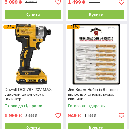
5 099
1 499
₴
₴
7 399 ₴
1 999 ₴
Купити
Купити
–22%
–21%
Dewalt DCF787 20V MAX
Jim Beam Набір із 8 ножів і
ударний шурупокрут,
вилок для стейків, курки,
гайковерт
свинини
Готово до відправки
Готово до відправки
6 999
949
₴
₴
8 999 ₴
1 199 ₴
Купити
Купити