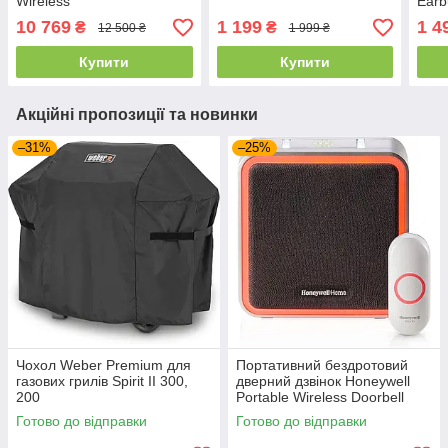
Wireless
Earb
10 769
1 199
1 4
₴
₴
12 500 ₴
1 999 ₴
Купити
Купити
Акційні пропозиції та новинки
–31%
–25%
Чохол Weber Premium для
Портативний бездротовий
газових грилів Spirit II 300,
дверний дзвінок Honeywell
200
Portable Wireless Doorbell
Готово до відправки
Готово до відправки