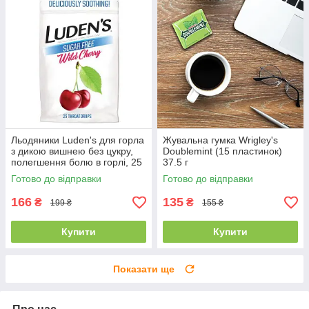
Льодяники Luden's для горла
Жувальна гумка Wrigley's
з дикою вишнею без цукру,
Doublemint (15 пластинок)
полегшення болю в горлі, 25
37.5 г
штук
Готово до відправки
Готово до відправки
166
135
₴
₴
199 ₴
155 ₴
Купити
Купити
Показати ще