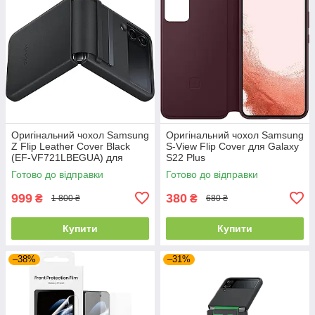
Оригінальний чохол Samsung
Оригінальний чохол Samsung
Z Flip Leather Cover Black
S-View Flip Cover для Galaxy
(EF-VF721LBEGUA) для
S22 Plus
Samsung Z Flip4
Готово до відправки
Готово до відправки
999
380
₴
₴
1 800 ₴
680 ₴
Купити
Купити
–38%
–31%