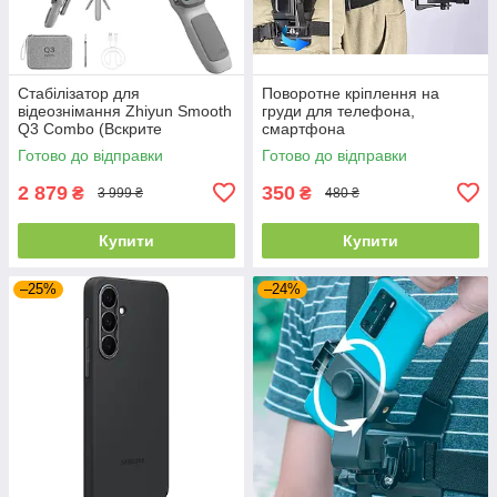
Стабілізатор для
Поворотне кріплення на
відеознімання Zhiyun Smooth
груди для телефона,
Q3 Combo (Вскрите
смартфона
паковання)
Готово до відправки
Готово до відправки
2 879
350
₴
₴
3 999 ₴
480 ₴
Купити
Купити
–25%
–24%