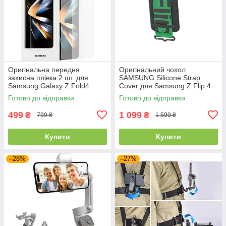
Оригінальна передня
Оригінальний чохол
захисна плівка 2 шт. для
SAMSUNG Silicone Strap
Samsung Galaxy Z Fold4
Cover для Samsung Z Flip 4
(F721)
Готово до відправки
Готово до відправки
499
1 099
₴
₴
799 ₴
1 599 ₴
Купити
Купити
–28%
–27%