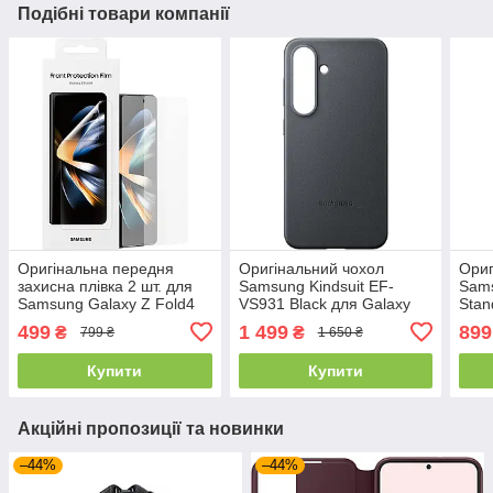
Подібні товари компанії
Оригінальна передня
Оригінальний чохол
Ориг
захисна плівка 2 шт. для
Samsung Kindsuit EF-
Sams
Samsung Galaxy Z Fold4
VS931 Black для Galaxy
Stan
S25
Gala
499
1 499
899
₴
₴
799 ₴
1 650 ₴
Купити
Купити
Акційні пропозиції та новинки
–44%
–44%