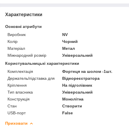
Характеристики
Основні атрибути
Виробник
NV
Колір
Чорний
Матеріал
Метал
Міжнародний розмір
Універсальний
Користувальницькі характеристики
Комплектація
Фортеця на шолом -1шт.
Держатель/підставка для
Відеореєстратора
Кріплення
На підголівник
Тип власника
Універсальний
Конструкція
Монолітна
Стан
Створити
USB-порт
False
Приховати