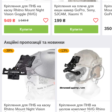
Кріплення для ПНБ на
Кріплення на плече для
Кріп
каску Rhitno Mount Night
екшн камер GoPro, Sony,
Moun
Vision Goggle (NVG)
SJCAM, Xiaomi Yi
GoP
949
199
₴
₴
1 549 ₴
350
Купити
Купити
Акційні пропозиції та новинки
–39%
–13%
Кріплення для ПНБ на каску
Кріплення для ПНВ на
Rhitno Mount Night Vision
шолом комплект NVG Rhino