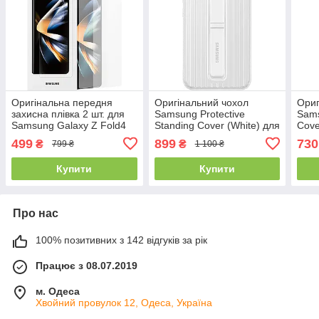
Оригінальна передня
Оригінальний чохол
Ориг
захисна плівка 2 шт. для
Samsung Protective
Sams
Samsung Galaxy Z Fold4
Standing Cover (White) для
Cove
Galaxy S22+
499
899
730
₴
₴
799 ₴
1 100 ₴
Купити
Купити
Про нас
100% позитивних з 142 відгуків за рік
Працює з 08.07.2019
м. Одеса
Хвойний провулок 12, Одеса, Україна