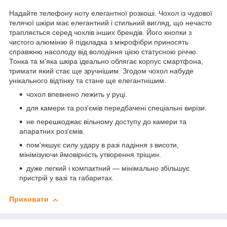
Надайте телефону ноту елегантної розкоші. Чохол із чудової
телячої шкіри має елегантний і стильний вигляд, що нечасто
трапляється серед чохлів інших брендів. Його кнопки з
чистого алюмінію й підкладка з мікрофібри приносять
справжню насолоду від володіння цією статусною річчю.
Тонка та м'яка шкіра ідеально облягає корпус смартфона,
тримати який стає ще зручнішим. Згодом чохол набуде
унікального відтінку та стане ще елегантнішим.
чохол впевнено лежить у руці.
для камери та роз'ємів передбачені спеціальні вирізи.
не перешкоджає вільному доступу до камери та
апаратних роз'ємів.
пом'якшує силу удару в разі падіння з висоти,
мінімізуючи ймовірність утворення тріщин.
дуже легкий і компактний — мінімально збільшує
пристрій у вазі та габаритах.
Приховати