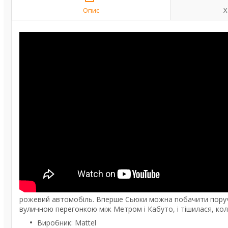
Опис
Х
рожевий автомобіль. Вперше Сьюки можна побачити поруч 
вуличною перегонкою між Метром і Кабуто, і тішилася, кол
Виробник: Mattel