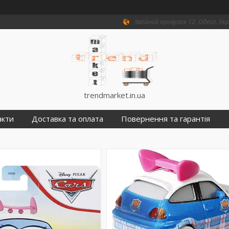
Хвойний провулок 12, Одеса, Ук
trendmarket.in.ua
акти
Доставка та оплата
Повернення та гарантія