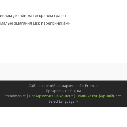
вним дизайном і яскравим графіті.
емальні змагання між перегонниками.
Сайт створений на маркетплейсі
Prom.ua
Продавець на Bigl.ua
trendmarket |
Поскаржитися на контент
|
Політика конфіденційності
Select Language
▼