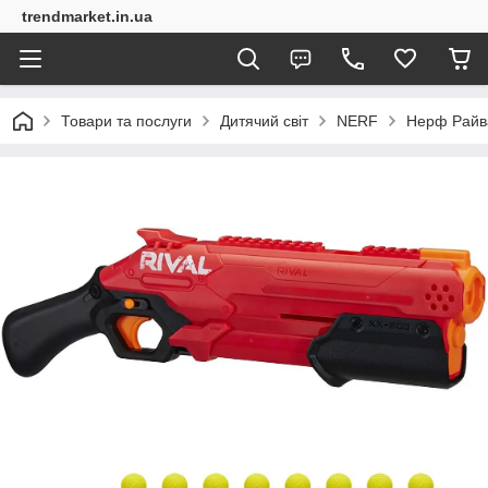
trendmarket.in.ua
Товари та послуги
Дитячий світ
NERF
Нерф Райва