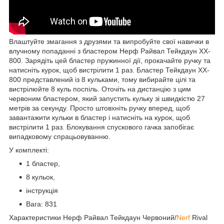
Влаштуйте змагання з друзями та випробуйте свої навички в
влучному попаданні з бластером Нерф Райвал Тейкдаун XX-
800. Зарядіть цей бластер пружинної дії, прокачайте ручку та
натисніть курок, щоб вистрілити 1 раз. Бластер Тейкдаун XX-
800 представлений із 8 кульками, тому вибирайте цілі та
вистрілюйте 8 куль поспіль. Оточіть на дистанцію з цим
червоним бластером, який запустить кульку зі швидкістю 27
метрів за секунду. Просто штовхніть ручку вперед, щоб
завантажити кульки в бластер і натисніть на курок, щоб
вистрілити 1 раз. Блокування спускового гачка запобігає
випадковому спрацьовуванню.
У комплекті:
1 бластер,
8 кульок,
інструкція
Вага: 831
Характеристики Нерф Райвал Тейкдаун Червоний/
Nerf
Rival