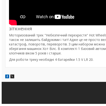
зіткнення
Моторизований трек "Небезпечний перехрестя" Hot Wheels Cr
також не залишить байдужими і тат! Адже це не просто вели
катастроф, поворотів, переворотів. З цим набором можна гр
зберігання машинок Хот Вілс. В комплекті 1 базовий автом
хлопчиків віком 5 років і старше.
Для роботи треку необхідні 4 батарейки 1.5 V LR 20.