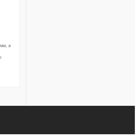
ми, а
о