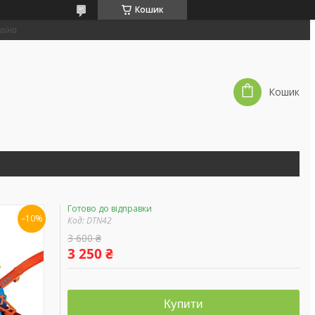
Кошик
раїна
Кошик
Готово до відправки
–10%
Код:
DTN42
3 600 ₴
3 250 ₴
Купити