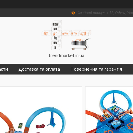
Хвойний провулок 12, Одеса, Ук
trendmarket.in.ua
акти
Доставка та оплата
Повернення та гарантія