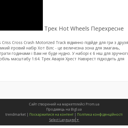
Трек Hot Wheels Перехресне
iss Cross Crash Motorized Track відмінно підійде для гри з друзя
кий ігровий набір Хот Вілс - це величезна зона для змагань,
ати годинами і Вам не буде нудно. У наборі є 6 ніш для зручног
обіль масштабу 1:64. Трек Аварія Хрест Навхрест підходить для
Сайт створений на маркетплейсі
Prom.ua
Продавець на Bigl.ua
trendmarket |
Поскаржитися на контент
|
Політика конфіденційності
Select Language
▼