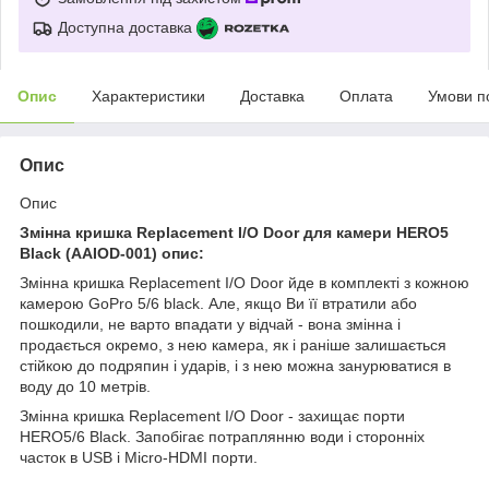
Доступна доставка
Опис
Характеристики
Доставка
Оплата
Умови п
Опис
Опис
Змінна кришка Replacement I/O Door для камери HERO5
Black (AAIOD-001) опис:
Змінна кришка Replacement I/O Door йде в комплекті з кожною
камерою GoPro 5/6 black. Але, якщо Ви її втратили або
пошкодили, не варто впадати у відчай - вона змінна і
продається окремо, з нею камера, як і раніше залишається
стійкою до подряпин і ударів, і з нею можна занурюватися в
воду до 10 метрів.
Змінна кришка Replacement I/O Door - захищає порти
HERO5/6 Black. Запобігає потраплянню води і сторонніх
часток в USB і Micro-HDMI порти.