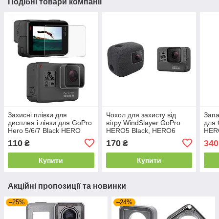
Подібні товари компанії
Захисні плівки для
Чохол для захисту від
Запа
дисплея і лінзи для GoPro
вітру WindSlayer GoPro
для 
Hero 5/6/7 Black HERO
HERO5 Black, HERO6
HERO
2018
Black, HERO7 Black, HERO
Len
110
170
340
₴
₴
2018.
Купити
Купити
Акційні пропозиції та новинки
–25%
–24%