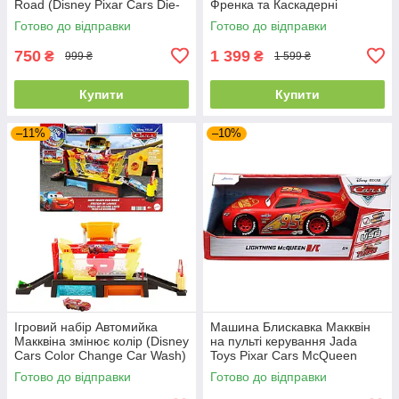
Road (Disney Pixar Cars Die-
Френка та Каскадерні
cast 3-Pack) від Mattel
перегони" від Mattel
Готово до відправки
Готово до відправки
750
1 399
₴
₴
999 ₴
1 599 ₴
Купити
Купити
–11%
–10%
Ігровий набір Автомийка
Машина Блискавка Макквін
Макквіна змінює колір (Disney
на пульті керування Jada
Cars Color Change Car Wash)
Toys Pixar Cars McQueen
від Mattel
Готово до відправки
Готово до відправки