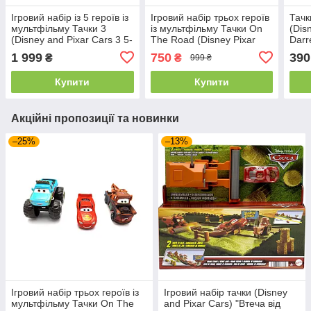
Ігровий набір із 5 героїв із
Ігровий набір трьох героїв
Тачк
мультфільму Тачки 3
із мультфільму Тачки On
(Dis
(Disney and Pixar Cars 3 5-
The Road (Disney Pixar
Darre
Pack) від Mattel
Cars Die-cast 3-Pack) від
1 999
750
390
₴
₴
999 ₴
Mattel
Купити
Купити
Акційні пропозиції та новинки
–25%
–13%
Ігровий набір трьох героїв із
Ігровий набір тачки (Disney
мультфільму Тачки On The
and Pixar Cars) "Втеча від