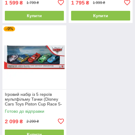
1 599
1 795
₴
₴
1 799 ₴
1 999 ₴
Купити
Купити
–9%
Ігровий набір із 5 героїв
мультфільму Тачки (Disney
Cars Toys Piston Cup Race 5-
Pack) від Mattel
Готово до відправки
2 099
₴
2 299 ₴
Купити