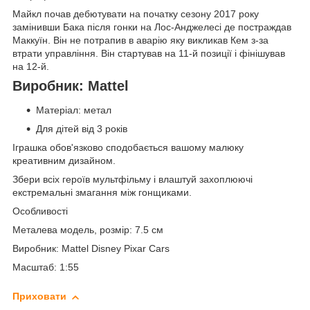
Майкл почав дебютувати на початку сезону 2017 року
замінивши Бака після гонки на Лос-Анджелесі де постраждав
Маккуїн. Він не потрапив в аварію яку викликав Кем з-за
втрати управління. Він стартував на 11-й позиції і фінішував
на 12-й.
Виробник: Mattel
Матеріал: метал
Для дітей від 3 років
Іграшка обов'язково сподобається вашому малюку
креативним дизайном.
Збери всіх героїв мультфільму і влаштуй захоплюючі
екстремальні змагання між гонщиками.
Особливості
Металева модель, розмір: 7.5 см
Виробник: Mattel Disney Pixar Cars
Масштаб: 1:55
Приховати