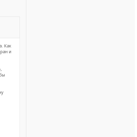
а. Как
тран и
,
обы
ну