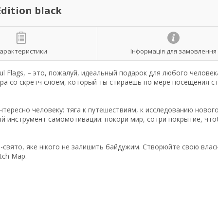
dition black
арактеристики
Інформація для замовлення
ful Flags, – это, пожалуй, идеальный подарок для любого человек
ира со скретч слоем, который ты стираешь по мере посещения с
тересно человеку: тяга к путешествиям, к исследованию нового
ый инструмент самомотивации: покори мир, сотри покрытие, чт
ь-свято, яке нікого не залишить байдужим. Створюйте свою влас
tch Map.