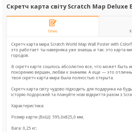
Скретч карта світу Scratch Map Deluxe E
Опис
Х
Скретч карта мира Scratch World Map Wall Poster with Color
это работает ты наверняка уже знаешь и так: это карта м
городов.
В скретч карте сошлось абсолютно все, что может быть ин
покорению вершин, любви к знаниям. А еще — это отличн
твоя скретч карта мира была полностью открыта.
Скретч карта світу чудово підходить для подарунка на буд
історію подорожей та плануйте нові відкриття разом з Scra
Характеристика:
Розмір карти (ВхШ): 595,0х825,0 мм;
Вага: 0,25 кг;