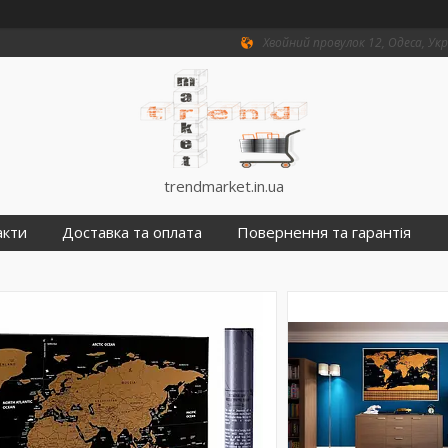
Хвойний провулок 12, Одеса, Ук
trendmarket.in.ua
акти
Доставка та оплата
Повернення та гарантія