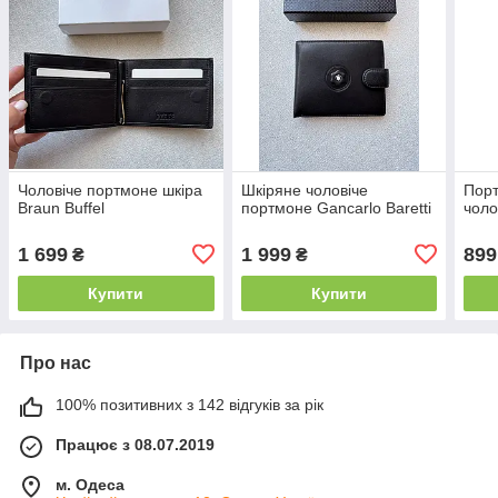
Чоловіче портмоне шкіра
Шкіряне чоловіче
Пор
Braun Buffel
портмоне Gancarlo Baretti
чоло
1 699
1 999
899
₴
₴
Купити
Купити
Про нас
100% позитивних з 142 відгуків за рік
Працює з 08.07.2019
м. Одеса