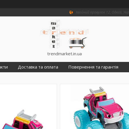
Хвойний провулок 12, Одеса, Ук
trendmarket.in.ua
акти
Доставка та оплата
Повернення та гарантія