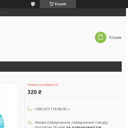
Кошик
раїна
Кошик
Немає в наявності
320 ₴
+380 (67) 116-96-00
повернення товару
протягом 14 днів
за домовленістю