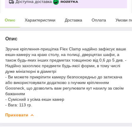
Доступна доставка
Опис
Характеристики
Доставка
Оплата
Умови п
Опис
Зручне кріплення-прищіпка Flex Clamp надійно зафіксує ваше
екшн-камеру на краю столу, на полиці, дверцятах шафи, а
також будь-яких інших предметах товщиною від 0,6 до 5 див. -
Надійно захоплює предмети будь-якої форми, в тому числі
дуже мініатюрні в діаметрі
- Ви можете прикріпити камеру безпосередньо до затискача
або використовувати додатково з гнучким кріпленням
Goosneck, що дозволить вам регулювати кут нахилу за своїм
бажанням
- Сумісний з усіма екшн камер
- Вага: 113 гр.
Приховати