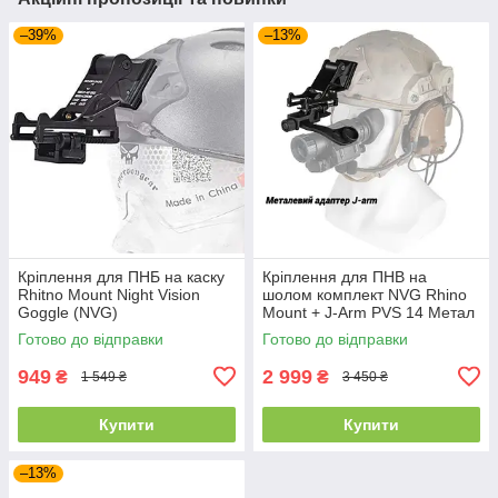
–39%
–13%
Кріплення для ПНБ на каску
Кріплення для ПНВ на
Rhitno Mount Night Vision
шолом комплект NVG Rhino
Goggle (NVG)
Mount + J-Arm PVS 14 Метал
Готово до відправки
Готово до відправки
949
2 999
₴
₴
1 549 ₴
3 450 ₴
Купити
Купити
–13%