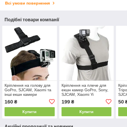
Всі умови повернення
Подібні товари компанії
Кріплення на голову для
Кріплення на плече для
Кріп
GoPro, SJCAM, Xiaomi та
екшн камер GoPro, Sony,
Trip
інші екшн камери
SJCAM, Xiaomi Yi
SJCA
екш
160
199
50
₴
₴
Купити
Купити
Акційні пропозиції та новинки