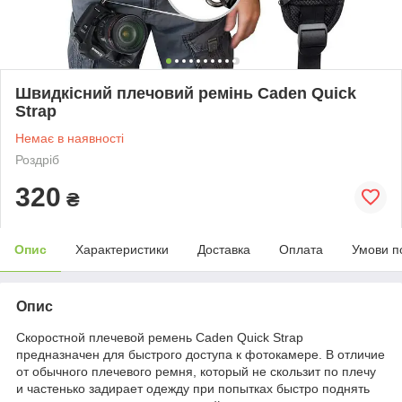
Швидкісний плечовий ремінь Caden Quick
Strap
Немає в наявності
Роздріб
320
₴
Опис
Характеристики
Доставка
Оплата
Умови п
Опис
Скоростной плечевой ремень Caden Quick Strap
предназначен для быстрого доступа к фотокамере. В отличие
от обычного плечевого ремня, который не скользит по плечу
и частенько задирает одежду при попытках быстро поднять