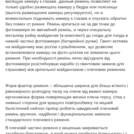
висящую камеру к глазам, данный ремень позволяет не
только удобно размещать камеру у бедра или поясницы
(высота размещения камеры регулируется), но и
моментально поднимать камеру к глазам и опускать обратно
без помех от ремня. Ремінь кріпиться не за дві точки до
фотокамери як звичайний ремінь, а через спеціальну
металеву рейку майданчик (в комплекті) до гнізда для гнізда в
нижній частині фотокамери (батарейної ручки). Гвинт-затяжка
на майданчику має роз'єм з різьбленням, що дозволяє
встановлювати камеру на фото-штатив не знімаючи цього
ременя. При необхідності ремінь легко від'єднати від
фотокамери розстебнувши карабін (з гвинтовим замком для
страховки) між кріпильної майданчиком і плечовим ременем.
Форм-фактор ременя – збільшена ширина для більш м'якого і
рівномірного розподілу тиску на плече від важкої камери,
ергономічна форма поверяющая вигини плеча-торсу, сітка з
нижньої сторони для кращого повітрообміну та міцний
балістичний нейлон ripstop роблять швидкісний плечовий
ремінь зручною, надійною і функціональною заміною
стандартного плечового ременя.
В плечовій частині ременя є кишенька закривається
застібкою-блискавкою, в який можна прибрати флеш-карту і т.