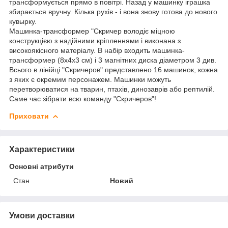
трансформується прямо в повітрі. Назад у машинку іграшка
збирається вручну. Кілька рухів - і вона знову готова до нового
кувырку.
Машинка-трансформер "Скричер володіє міцною
конструкцією з надійними кріпленнями і виконана з
високоякісного матеріалу. В набір входить машинка-
трансформер (8х4х3 см) і 3 магнітних диска діаметром 3 див.
Всього в лінійці "Скричеров" представлено 16 машинок, кожна
з яких є окремим персонажем. Машинки можуть
перетворюватися на тварин, птахів, динозаврів або рептилій.
Саме час зібрати всю команду "Скричеров"!
Приховати
Характеристики
Основні атрибути
Стан
Новий
Умови доставки