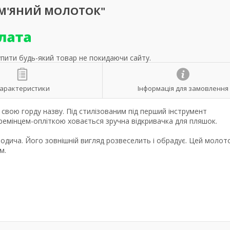
АМ'ЯНИЙ МОЛОТОК"
упити будь-який товар не покидаючи сайту.
арактеристики
Інформація для замовлення
свою горду назву. Під стилізованим під перший інструмент
ремінцем-опліткою ховається зручна відкривачка для пляшок.
одича. Його зовнішній вигляд розвеселить і обрадує. Цей молот
м.