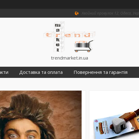
Хвойний провулок 12, Одеса, Ук
trendmarket.in.ua
акти
Доставка та оплата
Повернення та гарантія