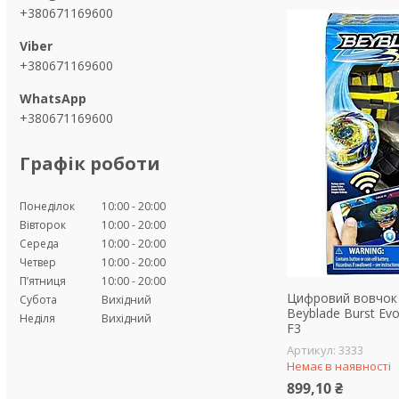
+380671169600
+380671169600
+380671169600
Графік роботи
Понеділок
10:00
20:00
Вівторок
10:00
20:00
Середа
10:00
20:00
Четвер
10:00
20:00
Пʼятниця
10:00
20:00
Цифровий вовчок
Субота
Вихідний
Beyblade Burst Evol
Неділя
Вихідний
F3
3333
Немає в наявності
899,10 ₴