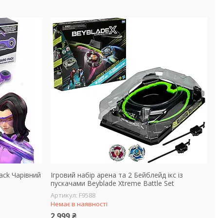
Pack Чарівний
Ігровий набір арена та 2 Бейблейд ікс із
пускачами Beyblade Xtreme Battle Set
F9588
Немає в наявності
2 999 ₴