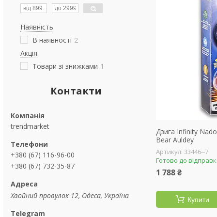
Наявність
В наявності
2
Акція
Товари зі знижками
1
Контакти
trendmarket
Дзига Infinity Nad
Bear Auldey
33446--7
+380 (67) 116-96-00
Готово до відправ
+380 (67) 732-35-87
1 788 ₴
Хвойний провулок 12, Одеса, Україна
Купити