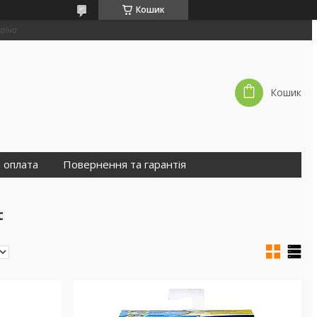
Кошик
раїна
Кошик
 оплата
Повернення та гарантія
t