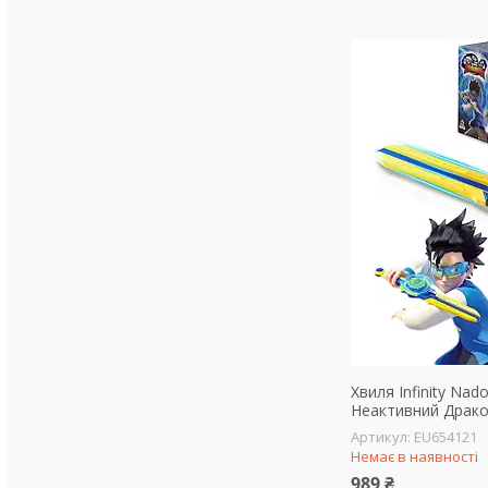
Хвиля Infinity Nad
Неактивний Драк
EU654121
Немає в наявності
989 ₴