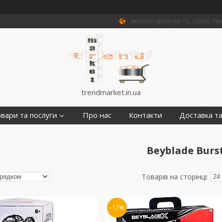
Хвойний провулок 12, Одеса, Ук
trendmarket.in.ua
вари та послуги
Про нас
Контакти
Доставка та
Beyblade Burs
–17%