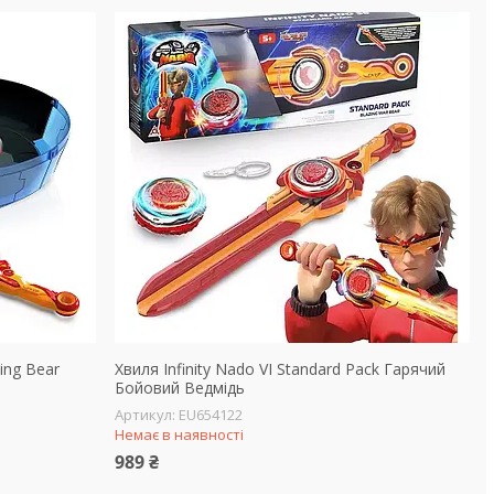
ing Bear
Хвиля Infinity Nado VI Standard Pack Гарячий
Бойовий Ведмідь
EU654122
Немає в наявності
989 ₴