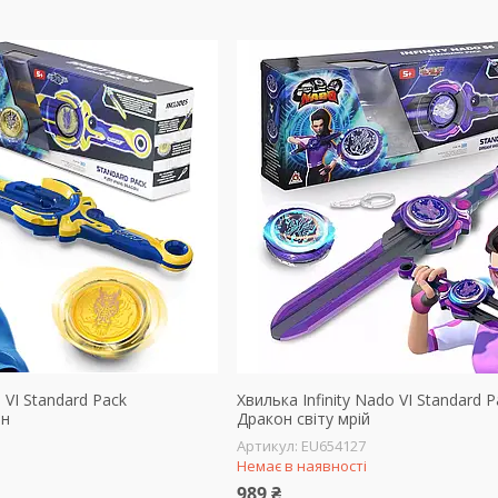
o VI Standard Pack
Хвилька Infinity Nado VI Standard 
он
Дракон світу мрій
EU654127
Немає в наявності
989 ₴