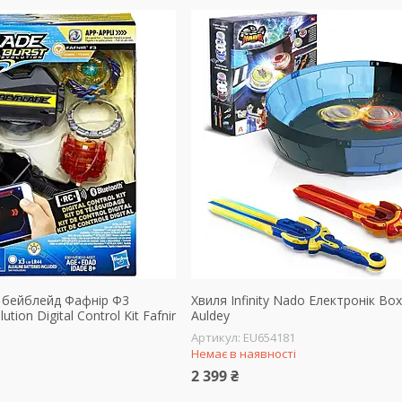
 бейблейд Фафнір Ф3
Хвиля Infinity Nado Електронік Box
ution Digital Control Kit Fafnir
Auldey
EU654181
Немає в наявності
2 399 ₴