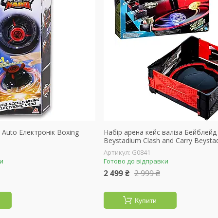
o Auto Електронік Boxing
Набір арена кейс валіза Бейблейд
Beystadium Clash and Carry Beysta
G0841
ки
Готово до відправки
2 499 ₴
2 999 ₴
Купити