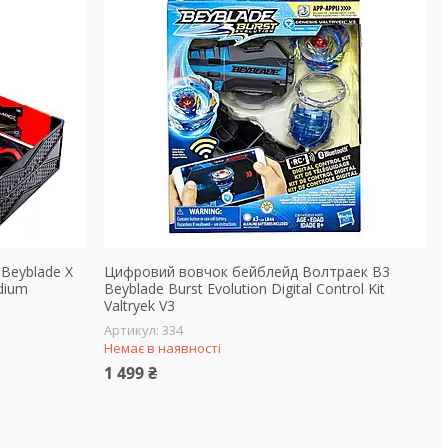
 Beyblade X
Цифровий вовчок бейблейд Волтраек В3
dium
Beyblade Burst Evolution Digital Control Kit
Valtryek V3
334
Немає в наявності
1 499 ₴